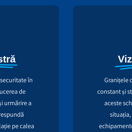
tră
Vi
securitate în
Granițele 
ducerea de
constant și s
i urmărire a
aceste sch
corespundă
situația
lație pe calea
echipamente 