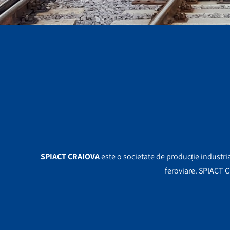
SPIACT CRAIOVA
este o societate de
produc
ț
i
e industri
feroviare. SPIACT Cr