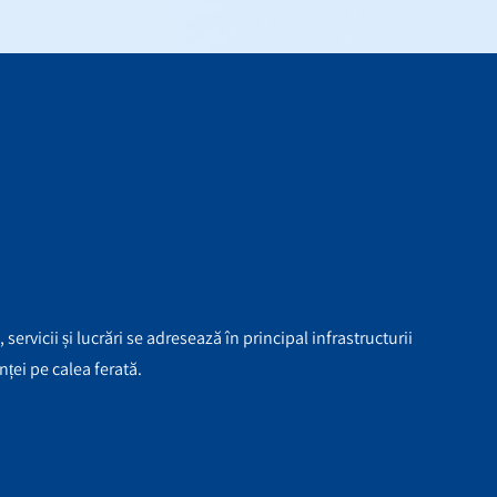
servicii și lucrări se adresează în principal
infrastructurii
n
ț
ei pe
calea ferată.