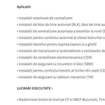
Aplicatii:
•
Instalatii exterioare de centralizare
•
Instalatii de bloc de linie automat (BLA), bloc de linie 
•
Instalatii de semnalizare automata a trecerilor la nivel (
•
Instalatii pentru controlul automat al vitezei trenurilo
•
Instalatii electrice pentru topirea zapezii si a ghetii
•
Instalatii de mecanizare si automatizare a cocoaselor d
•
Instalatii de centralizare electromecanica (CEM)
•
Instalatii de asigurare cu incuietori si bloc (SBW)
•
Instalatii pentru controlul electric al liniilor din statii (C
•
Instalatii de asigurare cu tablouri mecanice (TM)
LUCRARI EXECUTATE :
• M
odernizari treceri la nivel pe CF in SRCF Bucuresti, Ti