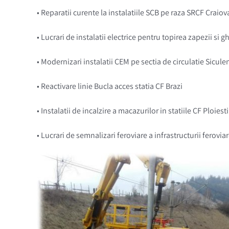
• R
eparatii curente la instalatiile SCB pe raza SRCF Craiov
• L
ucrari de instalatii electrice pentru topirea zapezii si g
• Modernizari instalatii CEM pe sectia de circulatie Sicul
• Reactivare linie Bucla acces statia CF Brazi
• Instalatii de incalzire a macazurilor in statiile CF Ploiesti
• Lucrari de semnalizari feroviare a infrastructurii ferovi