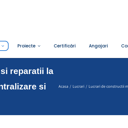
Proiecte
Certificări
Angajari
Co
i reparatii la
tralizare si
Acasa
Lucrari
Lucrari de constructii m