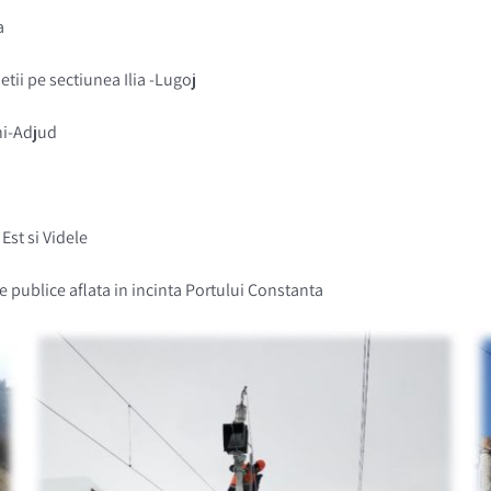
a
hetii pe sectiunea Ilia -Lugoj
eni-Adjud
 Est si Videle
are publice aflata in incinta Portului Constanta