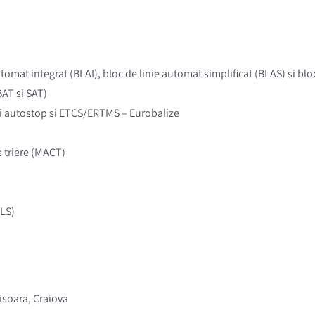
automat integrat (BLAI), bloc de linie automat simplificat (BLAS) si b
BAT si SAT)
r si autostop si ETCS/ERTMS – Eurobalize
e triere (MACT)
ELS)
misoara, Craiova