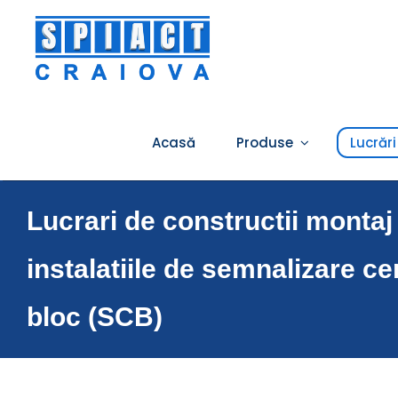
Skip
to
content
Acasă
Produse
Lucrări
Lucrari de constructii montaj s
instalatiile de semnalizare cen
bloc (SCB)