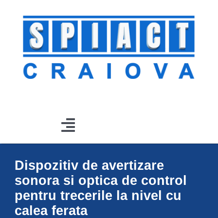
Skip
to
content
Toggle
Navigation
Dispozitiv de avertizare
Acasă
sonora si optica de control
Produse
pentru trecerile la nivel cu
calea ferata
Lucrări