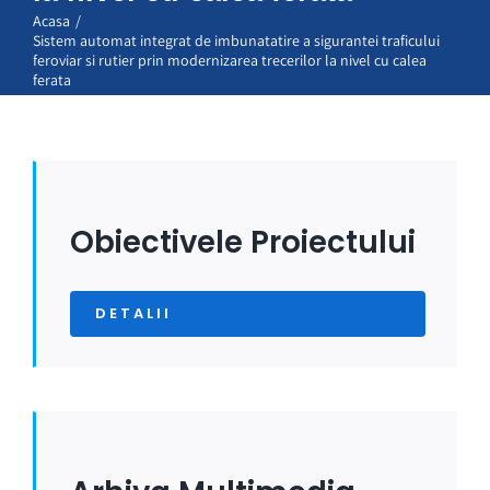
Acasa
Sistem automat integrat de imbunatatire a sigurantei traficului
Proiecte
feroviar si rutier prin modernizarea trecerilor la nivel cu calea
ferata
Certificări
Angajari
Contact
Obiectivele Proiectului
Română
DETALII