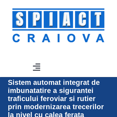
Skip
to
content
Toggle
Sistem automat integrat de
Navigation
Acasă
imbunatatire a sigurantei
traficului feroviar si rutier
Produse
prin modernizarea trecerilor
la nivel cu calea ferata
Lucrări